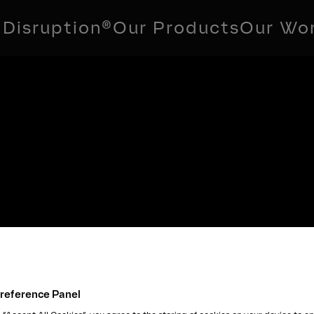
Disruption®
Our Products
Our Wo
reference Panel