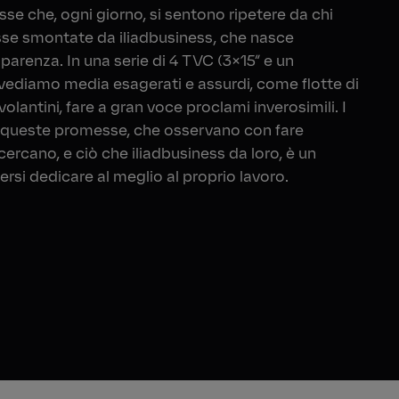
se che, ogni giorno, si sentono ripetere da chi
sse smontate da iliadbusiness, che nasce
asparenza. In una serie di 4 TVC (3×15” e un
 vediamo media esagerati e assurdi, come flotte di
olantini, fare a gran voce proclami inverosimili. I
a queste promesse, che osservano con fare
cercano, e ciò che iliadbusiness da loro, è un
rsi dedicare al meglio al proprio lavoro.