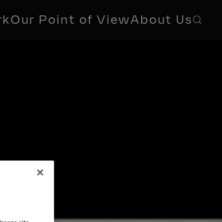
rk
Our Point of View
About Us