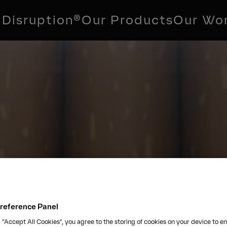
Disruption®
Our Products
Our Wo
reference Panel
 “Accept All Cookies”, you agree to the storing of cookies on your device to e