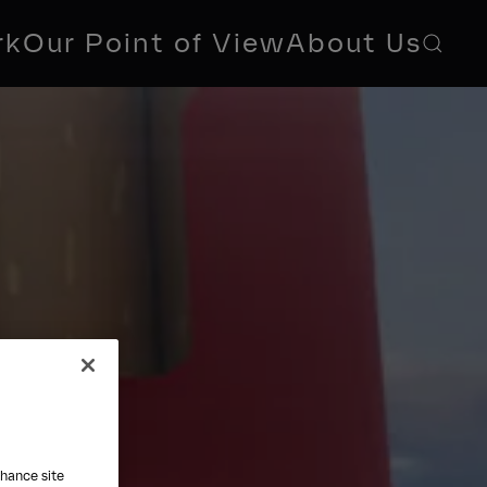
rk
Our Point of View
About Us
nhance site