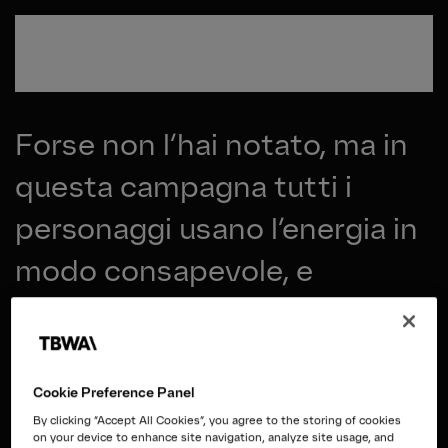
Plenitude fa parte
della tua vita.
Passa al contenuto principale
Forse non l’hai notato, ma in
questa campagna tutti i
personaggi usano l’energia in
modo consapevole, e
Plenitude è al loro fianco.
Cookie Preference Panel
By clicking “Accept All Cookies”, you agree to the storing of cookies
on your device to enhance site navigation, analyze site usage, and
Overview