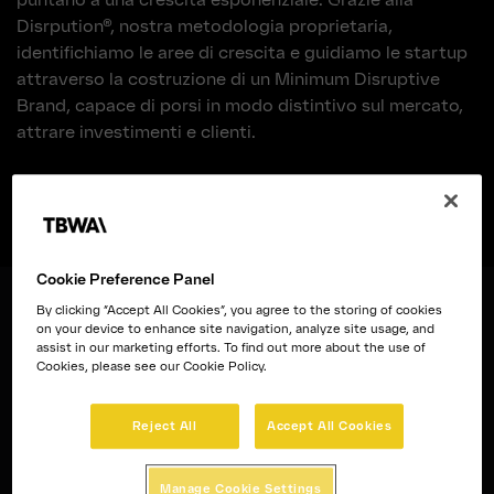
Disrpution®, nostra metodologia proprietaria,
identifichiamo le aree di crescita e guidiamo le startup
attraverso la costruzione di un Minimum Disruptive
Brand, capace di porsi in modo distintivo sul mercato,
attrare investimenti e clienti.
Per maggiori informazioni compila il FORM
Cookie Preference Panel
By clicking “Accept All Cookies”, you agree to the storing of cookies
on your device to enhance site navigation, analyze site usage, and
assist in our marketing efforts. To find out more about the use of
Cookies, please see our Cookie Policy.
Reject All
Accept All Cookies
Manage Cookie Settings