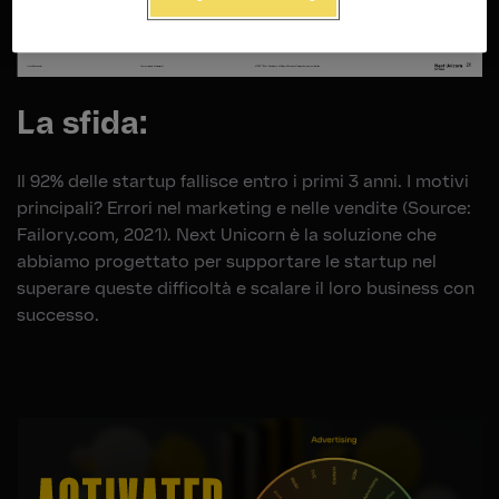
La sfida:
Il 92% delle startup fallisce entro i primi 3 anni. I motivi
principali? Errori nel marketing e nelle vendite (Source:
Failory.com, 2021). Next Unicorn è la soluzione che
abbiamo progettato per supportare le startup nel
superare queste difficoltà e scalare il loro business con
successo.